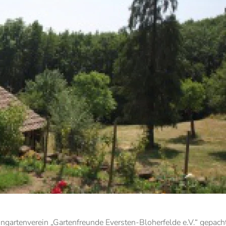
ingartenverein „Gartenfreunde Eversten-Bloherfelde e.V.“ gepach