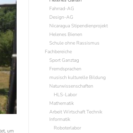
Helenes Garten
Fahrrad-AG
Design-AG
Nicaragua Stipendienprojekt
Helenes Bienen
Schule ohne Rassismus
Fachbereiche
Sport Ganztag
Fremdsprachen
musisch kulturelle Bildung
Naturwissenschaften
HLS-Labor
Mathematik
Arbeit Wirtschaft Technik
Informatik
Roboterlabor
tet, um