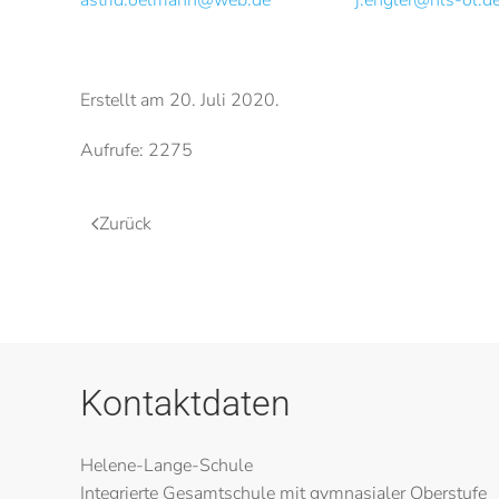
astrid.oelmann@web.de
j.engler@hls-ol.d
Erstellt am
20. Juli 2020
.
Aufrufe: 2275
Zurück
Kontaktdaten
Helene-Lange-Schule
Integrierte Gesamtschule mit gymnasialer Oberstufe