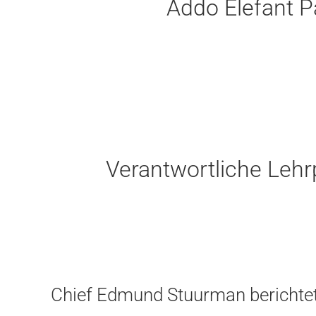
Addo Elefant P
Verantwortliche Leh
Chief Edmund Stuurman berichtet 