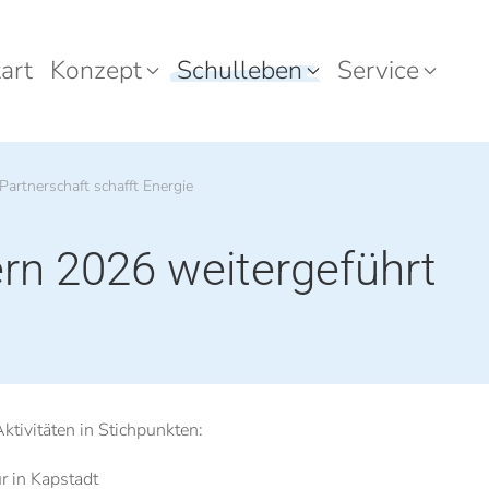
art
Konzept
Schulleben
Service
Partnerschaft schafft Energie
rn 2026 weitergeführt
ktivitäten in Stichpunkten:
r in Kapstadt