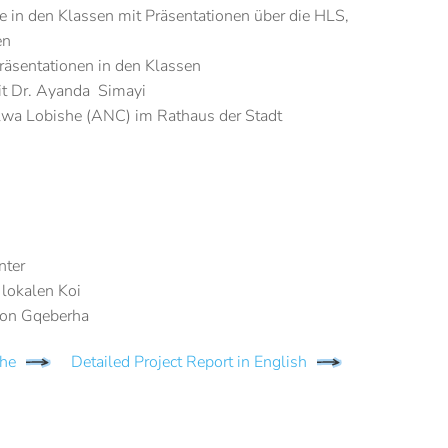
in den Klassen mit Präsentationen über die HLS,
en
äsentationen in den Klassen
it Dr. Ayanda Simayi
lwa Lobishe (ANC) im Rathaus der Stadt
nter
 lokalen Koi
 von Gqeberha
che
Detailed Project Report in English