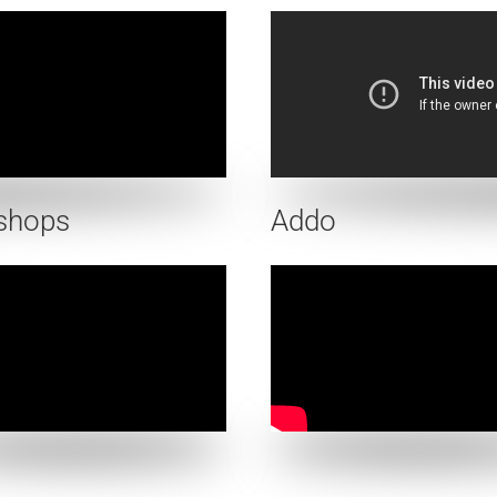
shops
Addo