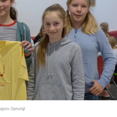
änguru-Sprung!