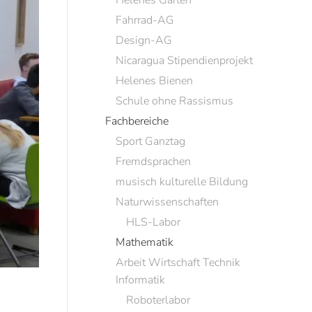
Helenes Garten
Fahrrad-AG
Design-AG
Nicaragua Stipendienprojekt
Helenes Bienen
Schule ohne Rassismus
Fachbereiche
Sport Ganztag
Fremdsprachen
musisch kulturelle Bildung
Naturwissenschaften
HLS-Labor
Mathematik
Arbeit Wirtschaft Technik
Informatik
Roboterlabor