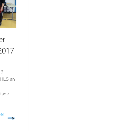
er
2017
19
 HLS an
piade
er