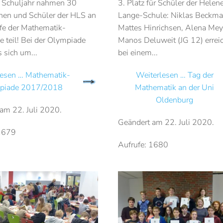
 Schuljahr nahmen 30
3. Platz für Schüler der Helen
nen und Schüler der HLS an
Lange-Schule: Niklas Beckma
ufe der Mathematik-
Mattes Hinrichsen, Alena Mey
 teil! Bei der Olympiade
Manos Deluweit (JG 12) errei
 sich um...
bei einem...
lesen … Mathematik-
Weiterlesen … Tag der
piade 2017/2018
Mathematik an der Uni
Oldenburg
 am
22. Juli 2020
.
Geändert am
22. Juli 2020
.
 1679
Aufrufe: 1680