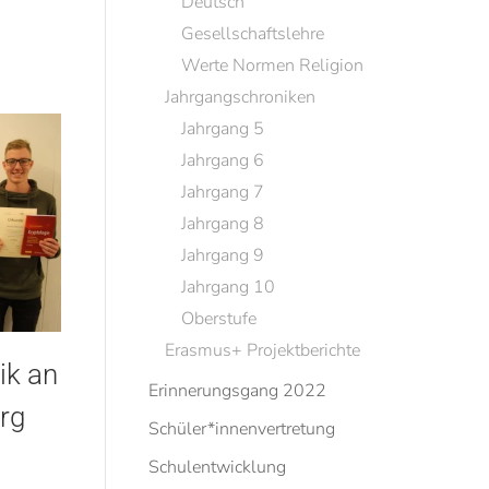
Deutsch
Gesellschaftslehre
Werte Normen Religion
Jahrgangschroniken
Jahrgang 5
Jahrgang 6
Jahrgang 7
Jahrgang 8
Jahrgang 9
Jahrgang 10
Oberstufe
Erasmus+ Projektberichte
ik an
Erinnerungsgang 2022
rg
Schüler*innenvertretung
Schulentwicklung