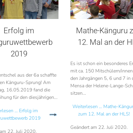
Erfolg im
Mathe-Känguru 
guruwettbewerb
12. Mal an der H
2019
Es ist schon ein besonderes Er
mit ca. 150 Mitschülern/innen
ntschel aus der 6a schaffte
den Jahrgängen 5, 6 und 7 in 
ten Känguru-Sprung! Am
Mensa der Helene-Lange-Sch
g, 16.05.2019 fand die
sitzen...
ihung für den diesjährigen...
Weiterlesen … Mathe-Kängu
rlesen … Erfolg im
zum 12. Mal an der HLS!
ruwettbewerb 2019
Geändert am
22. Juli 2020
.
 am
22. Juli 2020
.