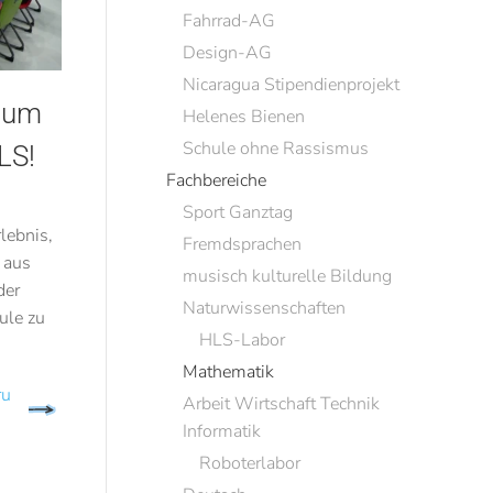
Fahrrad-AG
Design-AG
Nicaragua Stipendienprojekt
zum
Helenes Bienen
Schule ohne Rassismus
LS!
Fachbereiche
Sport Ganztag
lebnis,
Fremdsprachen
 aus
musisch kulturelle Bildung
der
Naturwissenschaften
ule zu
HLS-Labor
Mathematik
ru
Arbeit Wirtschaft Technik
Informatik
Roboterlabor