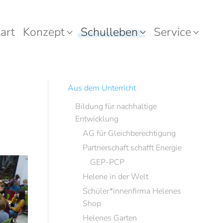
art
Konzept
Schulleben
Service
Aus dem Unterricht
Bildung für nachhaltige
Entwicklung
AG für Gleichberechtigung
Partnerschaft schafft Energie
GEP-PCP
Helene in der Welt
Schüler*innenfirma Helenes
Shop
Helenes Garten