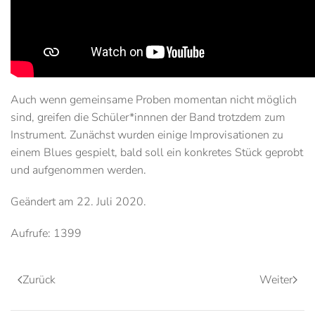
Auch wenn gemeinsame Proben momentan nicht möglich
sind, greifen die Schüler*innnen der Band trotzdem zum
Instrument. Zunächst wurden einige Improvisationen zu
einem Blues gespielt, bald soll ein konkretes Stück geprobt
und aufgenommen werden.
Geändert am
22. Juli 2020
.
Aufrufe: 1399
Zurück
Weiter