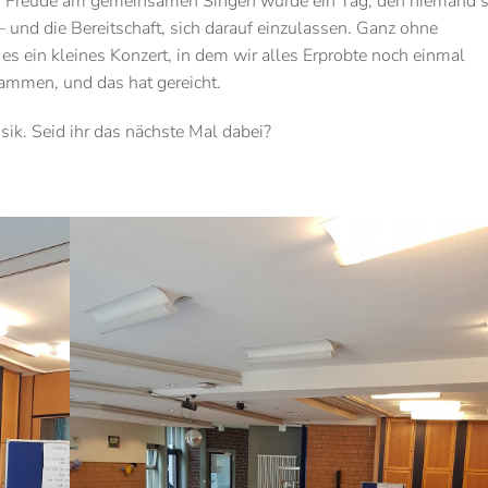
r Freude am gemeinsamen Singen wurde ein Tag, den niemand 
 und die Bereitschaft, sich darauf einzulassen. Ganz ohne
s ein kleines Konzert, in dem wir alles Erprobte noch einmal
ammen, und das hat gereicht.
ik. Seid ihr das nächste Mal dabei?