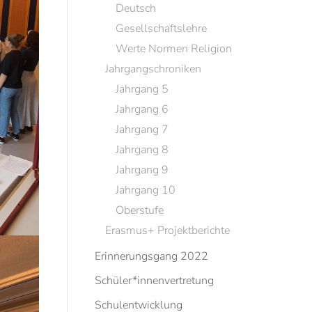
Deutsch
Gesellschaftslehre
Werte Normen Religion
Jahrgangschroniken
Jahrgang 5
Jahrgang 6
Jahrgang 7
Jahrgang 8
Jahrgang 9
Jahrgang 10
Oberstufe
Erasmus+ Projektberichte
Erinnerungsgang 2022
Schüler*innenvertretung
Schulentwicklung