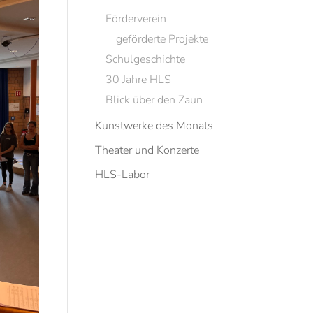
Förderverein
geförderte Projekte
Schulgeschichte
30 Jahre HLS
Blick über den Zaun
Kunstwerke des Monats
Theater und Konzerte
HLS-Labor