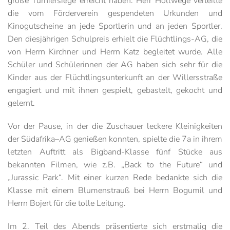
große Turniersiege erreicht haben. Herr Hollwege verteilte
die vom Förderverein gespendeten Urkunden und
Kinogutscheine an jede Sportlerin und an jeden Sportler.
Den diesjährigen Schulpreis erhielt die Flüchtlings-AG, die
von Herrn Kirchner und Herrn Katz begleitet wurde. Alle
Schüler und Schülerinnen der AG haben sich sehr für die
Kinder aus der Flüchtlingsunterkunft an der Willersstraße
engagiert und mit ihnen gespielt, gebastelt, gekocht und
gelernt.
Vor der Pause, in der die Zuschauer leckere Kleinigkeiten
der Südafrika–AG genießen konnten, spielte die 7a in ihrem
letzten Auftritt als Bigband-Klasse fünf Stücke aus
bekannten Filmen, wie z.B. „Back to the Future“ und
„Jurassic Park“. Mit einer kurzen Rede bedankte sich die
Klasse mit einem Blumenstrauß bei Herrn Bogumil und
Herrn Bojert für die tolle Leitung.
Im 2. Teil des Abends präsentierte sich erstmalig die