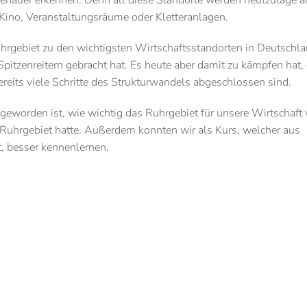
enauer erkennen. Denn all diese Standorte werden heutzutage a
Kino, Veranstaltungsräume oder Kletteranlagen.
gebiet zu den wichtigsten Wirtschaftsstandorten in Deutschl
pitzenreitern gebracht hat. Es heute aber damit zu kämpfen hat, 
ereits viele Schritte des Strukturwandels abgeschlossen sind.
 geworden ist, wie wichtig das Ruhrgebiet für unsere Wirtschaft
Ruhrgebiet hatte. Außerdem konnten wir als Kurs, welcher aus
t, besser kennenlernen.