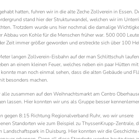
habt hatten, fuhren wir in die alte Zeche Zollverein in Essen. D
ordergrund stand hier der Strukturwandel, welchen wir im Unterri
chten. Trotzdem wurde uns hier nochmal die damalige Wichtigke
er Abbau von Kohle für die Menschen früher war. 500 000 Leut
n der Zeit immer größer geworden und erstreckte sich über 100 He
eter langen Zollverein-Eisbahn auf der man Schlittschuh laufen
neben an einem kleinen Feuer, welches neben ein paar Hütten mit
r konnte man noch einmal sehen, dass die alten Gebäude und Fl
amit besonders machen.
ir alle zusammen auf den Weihnachtsmarkt am Centro Oberhaus
 lassen. Hier konnten wir uns als Gruppe besser kennenlerne
n gegen 8:15 Richtung Regionalverband Ruhr, wo wir unsere
iedenen Standorten wie zum Beispiel zu ThyssenKrupp-Zentrale, 
 Landschaftspark in Duisburg. Hier konnten wir die Geschichte 