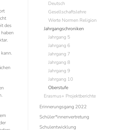
Deutsch
ort
Gesellschaftslehre
cht
Werte Normen Religion
it des
Jahrgangschroniken
e haben
Jahrgang 5
ktar.
Jahrgang 6
 kann.
Jahrgang 7
Jahrgang 8
ächen
Jahrgang 9
Jahrgang 10
Oberstufe
en
n.
Erasmus+ Projektberichte
Erinnerungsgang 2022
dem
Schüler*innenvertretung
der
Schulentwicklung