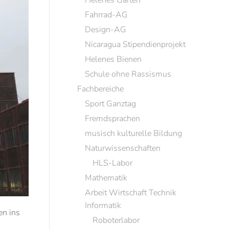
Helenes Garten
Fahrrad-AG
Design-AG
Nicaragua Stipendienprojekt
Helenes Bienen
Schule ohne Rassismus
Fachbereiche
Sport Ganztag
Fremdsprachen
musisch kulturelle Bildung
Naturwissenschaften
HLS-Labor
Mathematik
Arbeit Wirtschaft Technik
Informatik
en ins
Roboterlabor